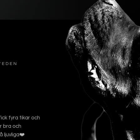
WEDEN
ick fyra tikar och
år bra och
 ljuvliga❤️