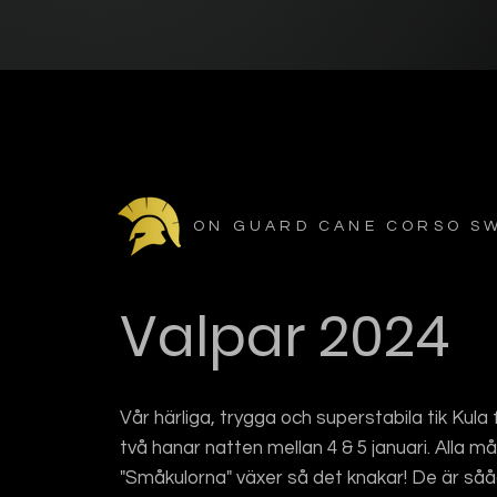
ON GUARD CANE CORSO S
Valpar 2024
Vår härliga, trygga och superstabila tik Kula f
två hanar natten mellan 4 & 5 januari. Alla m
"Småkulorna" växer så det knakar! De är sååå