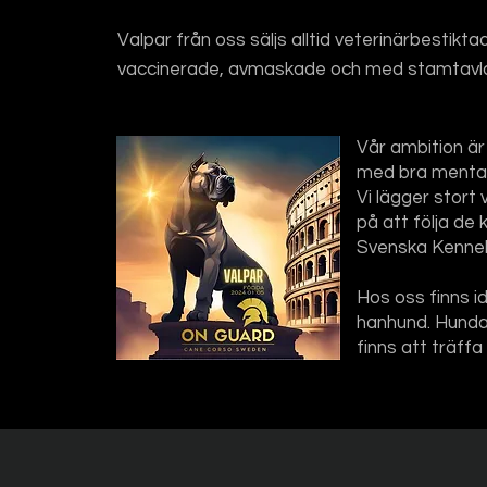
Valpar från oss säljs alltid veterinärbestikt
vaccinerade,
avmaskade och med stamtavla
Vår ambition är
med bra mental
Vi lägger stort
på att följa de 
Svenska Kennelk
Hos oss finns i
hanhund. Hunda
finns att träffa