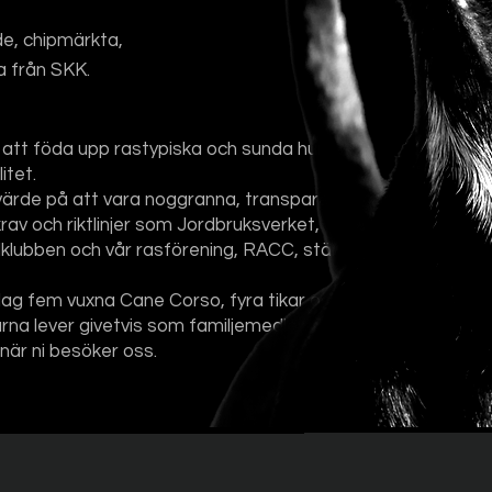
ade, chipmärkta,
 från SKK.
 att föda upp rastypiska och sunda hundar
itet.
 värde på att vara noggranna, transparenta och
krav och riktlinjer som Jordbruksverket,
lubben och vår rasförening, RACC, ställer.
dag fem vuxna Cane Corso, fyra tikar och en
rna lever givetvis som familjemedlemmar och
 när ni besöker oss.