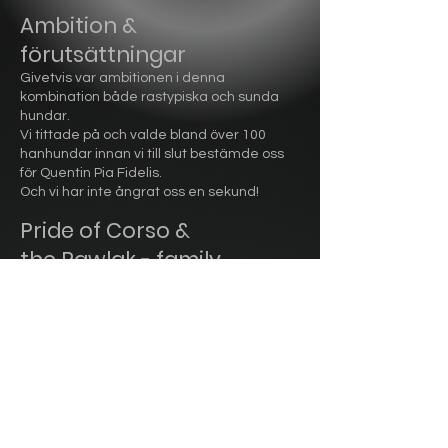
Ambition &
förutsättningar
Givetvis var ambitionen i denna
kombination både rastypiska och sunda
hundar.
Vi tittade på och valde bland över 100
hanhundar innan vi till slut bestämde oss
för Quentin Pia Fidelis.
Och vi har inte ångrat oss en sekund!
Pride of Corso &
the Pawlak - family
We are so grateful for the cooperation that
made it possible for us to use Quentin Pia
Fidelis in our breeding work. Kasia Pawlak
and her Polish kennel Pride of Corso have
been a fantastic partner! Serious, helpful,
transparent and very committed to all the
work before the insemination, also all the
way to adult dogs. Amazing people with
amazing dogs and knowledge!