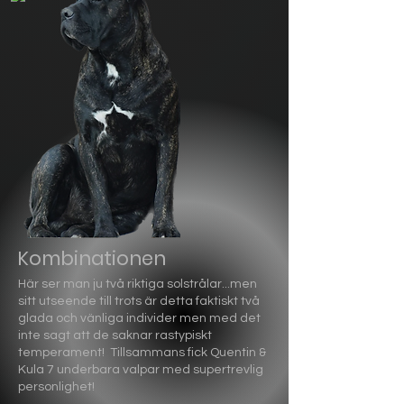
Kombinationen
Här ser man ju två riktiga solstrålar...men
sitt utseende till trots är detta faktiskt två
glada och vänliga individer men med det
inte sagt att de saknar rastypiskt
temperament! Tillsammans fick Quentin &
Kula 7 underbara valpar med supertrevlig
personlighet!