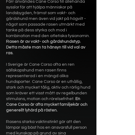
Förr användes Cane Corso till allehanda
sysslor för att hjälpa människor på
landsbygden, främst som vakt- och
gårdshund men även vid jakt på högvilt -
något som passade rasen utmärkt med
tanke på dess styrka och mod i
kombination med den atletiska fysionomin.
Rasen är av vakt- och gårdshundstyp.
Detta måste man ta hänsyn till vid val av
ras.
I Sverige är Cane Corso ofta en ren
sällskapshund men rasen finns
representerad i en mängd olika
hundsporter. Cane Corso är en uthållig,
stark och mycket tålig, aktiv och rörlig hund
som kräver ett visst mått av regelbunden
stimulans, motion och rörelsefrihet.
En
Cane Corso är ofta mycket familjekär och
generellt lyhörd på rösten.
Rasens starka vaktinstinkt gör att den
lämpar sig bäst hos en ansvarsfull person
med kunskap på grund av sina