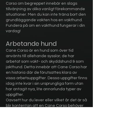
Corso om begreppet innebär en slags
tillvänjning av olika vanligt förekommande
situationer. Men du kan inte träna bort den
grundläggande vakten hos en vakthund.
Fundera på om en vakthund fungerar i din
vardag!
Arbetande hund
Cane Corso är en hund som över tid
använts till allehande sysslor; de har
arbetat som vakt- och skyddshund & som
jakthund. Detta innebär att Cane Corso har
en historia där de förutsattes klara av
vissa arbetsuppgifter. Dessa uppgifter finns
idag inte kvar i sin ursprungliga form utan
har antagit nya, lite annorlunda typer av
uppgifter.
Oavsett hur du lever eller vilket år det är så
blir kontentan att en Cane Corso behöver
aktiveras och ha meningsfulla uppgifter. En
Cane Corso är i allmänhet en underbar
familjehund men det är ingen hund som
skall tillbringa hela sitt liv i en soffa.