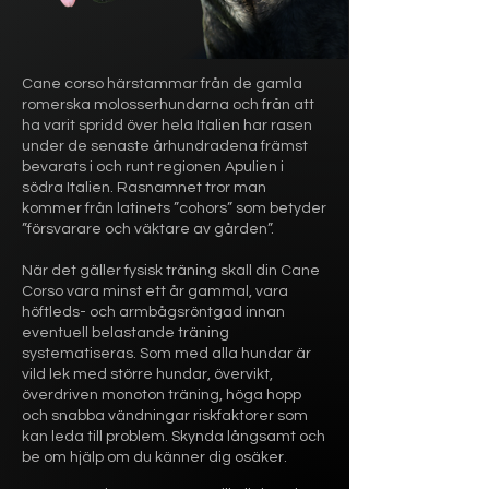
Cane corso härstammar från de gamla
romerska molosserhundarna och från att
ha varit spridd över hela Italien har rasen
under de senaste århundradena främst
bevarats i och runt regionen Apulien i
södra Italien. Rasnamnet tror man
kommer från latinets ”cohors” som betyder
”försvarare och väktare av gården”.
När det gäller fysisk träning skall din Cane
Corso vara minst ett år gammal, vara
höftleds- och armbågsröntgad innan
eventuell belastande träning
systematiseras. Som med alla hundar är
vild lek med större hundar, övervikt,
överdriven monoton träning, höga hopp
och snabba vändningar riskfaktorer som
kan leda till problem. Skynda långsamt och
be om hjälp om du känner dig osäker.