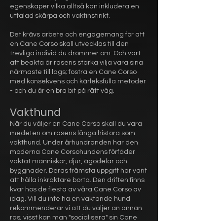
egenskaper vilka alltså kan inkludera en
uttalad skärpa och vaktinstinkt.
Det krävs arbete och engagemang för att
en Cane Corso skall utvecklas till den
trevliga individ du drömmer om. Och värt
att beakta är rasens starka vilja vara sina
närmaste till lags; fostra en Cane Corso
med konsekvens och kärleksfulla metoder
- och du är en bra bit på rätt väg.
Vakthund
När du väljer en Cane Corso skall du vara
medeten om rasens långa histora som
vakthund. Under århundranden har den
moderna Cane Corsohundens förfäder
vaktat människor, djur, ägodelar och
byggnader. Deras främsta uppgift har varit
att hålla inkräktare borta. Den driften finns
kvar hos de flesta av våra Cane Corso av
idag. Vill du inte ha en vaktande hund
rekommenderar vi att du väljer an annan
ras; visst kan man "socialisera" sin Cane