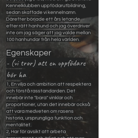
Kennelklubben uppfödarutbildning,
sedan skaffade vi kennelnamn.
Därefter började ett års letande
efter rätt hanhund och jag överdriver
inte om jag säger att jag valde mellan
100 hanhundar från hela världen.
Egenskape
r
- (vi tror) att
en uppfödare
bör ha
1, En vilja och ambition att respektera
och förstå rasstandarden. Det
innebär inte "bara" vinklar och
proportioner, utan det innebär också
att vara medveten om rasens
historia, ursprungliga funktion och
mentalitet.
2, Har för avsikt att arbeta