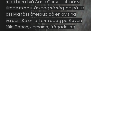
med bara två Cane Corso och när vi
firade min 50-årsdag så såg jag på FB
att Pia fått återbud på en av sina
valpar. Så en eftermiddag på Seven
Mile Beach, Jamaica, frågade jag
Ubbe om vi inte skulle ta och skaffa
en hund till. Men det gick han inte med
på utan svarade "Absolut inte!". Som
alla andra häst- och hundtjejer blev
jag ju såklart lite ledsen för vem vill
inte (alltid) ha en hund eller häst till??
Men efter en liten stund så kom jag på
bättre tankar! Jag hade ju precis fyllt
50 och då får man väl ändå anse att
man är vuxen nog att själv bestämma
om man vill ha en hund till? Så jag
skickade ett SMS till Pia och skrev "Jag
tar henne!". Pia svarade blixtsnabbt
"Är det förankrat hos maken?" Varvid
jag svarade "NIX!"