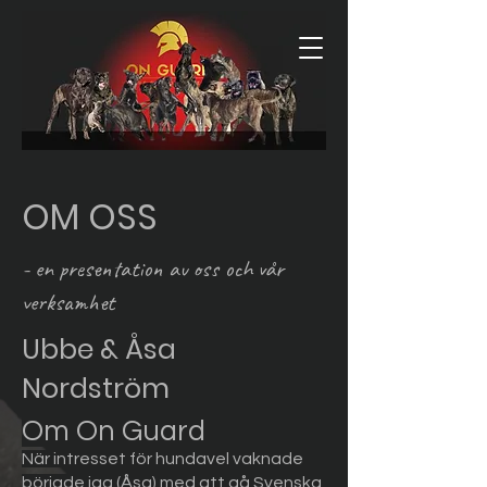
OM OSS
- en presentation av oss och vår
verksamhet
Ubbe & Åsa
Nordström
Om On Guard
När intresset för hundavel
vaknade
började jag (Åsa) med att gå Svenska