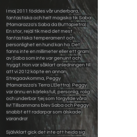
I maj 2011 föddes vår underbara,
fantastiska och helt magiska tik Saba
(Mamarazza's Saba da Buttapietra).
En stor, rejäl tik med det mest
fantastiska temperament och
personlighet en hund kan ha. Det
fanns inte en millimeter eller ett gram
av Saba som inte var genuint och
tryggt. Hon var såklart anledningen till
att vi 2012 köpte en annan
Stregaavkomma, Peggy
(Mamarazza's Terra L'Elettra). Peggy
var ännu en kärleksfull, personlig, rolig
och underbar tjej som förgyllde våra
liv! Tillsammans blev Saba och Peggy
snabbt ett radarpar som älskade
varandra!
Självklart gick det inte att hejda sig