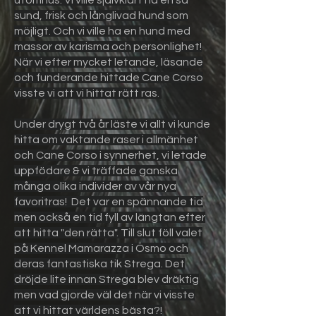
utomhus. Vi ville självklart ha en så
sund, frisk och långlivad hund som
möjligt. Och vi ville ha en hund med
massor av karisma och personlighet!
När vi efter mycket letande, läsande
och funderande hittade Cane Corso
visste vi att vi hittat rätt ras.
Under drygt två år läste vi allt vi kunde
hitta om vaktande raser i allmänhet
och Cane Corso i synnerhet, vi letade
uppfödare & vi träffade ganska
många olika individer av vår nya
favoritras! Det var en spännande tid
men också en tid fyll av längtan efter
att hitta "den rätta". Till slut föll valet
på Kennel Mamarazza i Ösmo och
deras fantastiska tik Strega. Det
dröjde lite innan Strega blev dräktig
men vad gjorde väl det när vi visste
att vi hittat världens bästa?!