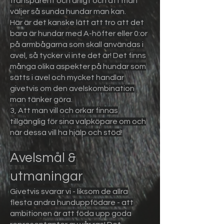
transparent och ärligt och att man
väljer så sunda hundar man kan.
Här är det kanske lätt att tro att det
bara är hundar med A-höfter eller 0:or
på armbågarna som skall användas i
avel, så tycker vi inte det
är! Det finns
många olika aspekter på hundar som
sätts i avel och mycket handlar
givetvis om den avelskombination
man tänker göra.
3, Att man vill och orkar finnas
tillgänglig för sina valpköpare om och
när dessa vill ha hjälp och stöd!
Avelsmål &
utmaningar
Givetvis svarar vi - liksom de allra
flesta andra hunduppfödare - att
ambitionen är att föda upp goda