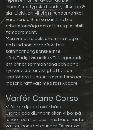
representanter av vår ras! Det
innebär rastypiska hundar, till kropp &
själ. Självklart vill vi att hundarna skall
vara sunda & friska samt ha bra
arbetsförmåga och ett riktigt stabilt
temperament.
Men vi måste också komma ihåg att
en hund som är prefekt i ett
sammanhang kanske inte
nödvändigtvis är lika väl fungerande i
ett annat sammanhang och därför
tycker vi det är viktigt att vi som
uppfödare till en kull valpar försöker
matcha rätt valp med rätt köpare.
Varför Cane Corso
Vi älskar djur och vi är båda
utpräglade djurmänniskor! Vi bor på
landet och hos oss finns både hästar,
katter, höns och hundar! Dessutom