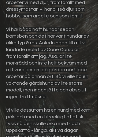
arbeter vi med djur, framförallt med
dressyrhästar. Vi har alltså djur som
hobby, som arbete och som familj!
Vi har båda haft hundar sedan
barnsben och det har varit hundar av
olika typ & ras. Anledningen till att vi
landade i valet av Cane Corso är
framförallt att jag, Åsa, är lite
mörkrädd och inte helt bekväm
m
ed
att vara ensam på gården när Ubbe
arbetar på annan ort. Så vi ville ha en
vaktande gårdshund av lite större
modell, men ingen jätte och absolut
ingen tröttmössa.
Vi ville dessutom ha en hund med kort
päls och med en tillräckligt atletisk
fysik så den skulle orka med - och
uppskatta - långa, aktiva dagar